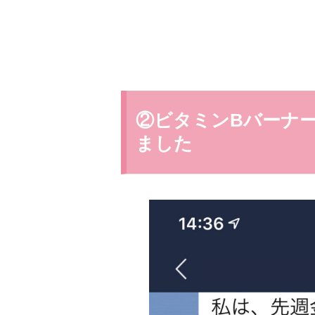
②ビタミンBバーナ
ました