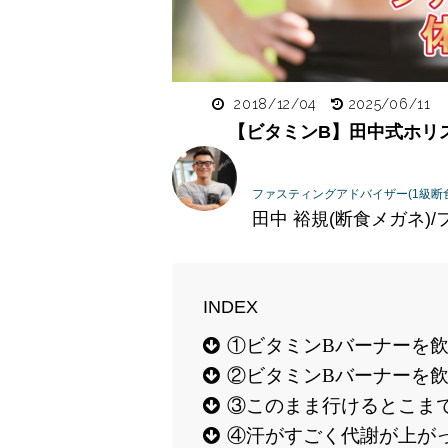
2018/12/04
2025/06/11
【ビタミンB】田中式ホリ
ファスティングアドバイザー(1級断
田中 裕規(断食メガネ
①ビタミンBバーナーを
②ビタミンBバーナーを
③このまま行けるとこま
④汗がすごく代謝が上が