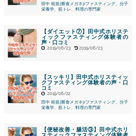
田中 裕規(断食メガネ)/ファスティング、分子
" alt="【ファ
栄養学、筋トレ、料理の専門家
スティング中
の筋トレ・運
動⑤】田中式
ホリスティッ
【ダイエット⑦】田中式ホリステ
クファスティ
ィックファスティング体験者の
ング体験者の
声・口コミ
声・口コミ">
2019/06/23
2019/06/23
" alt="【ダイ
エット⑦】田
中式ホリステ
【スッキリ】田中式ホリスティッ
ィックファス
クファスティング体験者の声・口
ティング体験
コミ
者の声・口コ
2019/06/22
ミ">
田中 裕規(断食メガネ)/ファスティング、分子
" alt="【スッ
栄養学、筋トレ、料理の専門家
キリ】田中式
ホリスティッ
クファスティ
ング体験者の
【便秘改善・腸活③】田中式ホリ
声・口コミ">
スティックファスティング体験者