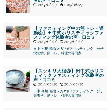
者の声・口コミ
2019/06/27
2019/06/27
" alt="【肩こ
り・腰痛の改
善】田中式ホ
【ファスティング中の筋トレ・運
リスティック
動④】田中式ホリスティックファ
ファスティン
スティング体験者の声・口コミ
グ体験者の
2019/06/26
2019/06/26
声・口コミ">
田中 裕規(断食メガネ)/ファスティング、分子
" alt="【ファ
栄養学、筋トレ、料理の専門家
スティング中
の筋トレ・運
動④】田中式
ホリスティッ
【スッキリ大根③】田中式ホリス
クファスティ
ティックファスティング体験者の
ング体験者の
声・口コミ
声・口コミ">
2019/06/26
2019/06/26
田中 裕規(断食メガネ)/ファスティング、分子
" alt="【スッ
栄養学、筋トレ、料理の専門家
キリ大根③】
田中式ホリス
ティックファ