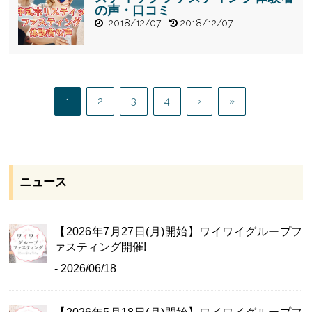
の声・口コミ
2018/12/07
2018/12/07
" alt="【便秘
改善・腸活
③】田中式ホ
リスティック
1
2
3
4
›
»
ファスティン
グ体験者の
声・口コミ">
ニュース
【2026年7月27日(月)開始】ワイワイグループフ
ァスティング開催!
- 2026/06/18