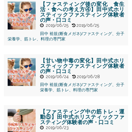
スティング体
【ファスティング後の変化 食生
験者の声・口
活・食への考え方④】田中式ホリ
コミ">
スティックファスティング体験者
の声・口コミ
2019/06/25
2019/06/25
" alt="【ファ
田中 裕規(断食メガネ)/ファスティング、分子
スティング後
栄養学、筋トレ、料理の専門家
の変化 食生
活・食への考
え方④】田中
式ホリスティ
【甘い物中毒の変化】田中式ホリ
ックファステ
スティックファスティング体験者
ィング体験者
の声・口コミ
の声・口コ
2019/06/24
2019/06/28
ミ">
田中 裕規(断食メガネ)/ファスティング、分子
" alt="【甘い
栄養学、筋トレ、料理の専門家
物中毒の変
化】田中式ホ
リスティック
ファスティン
【ファスティング中の筋トレ・運
グ体験者の
動⑤】田中式ホリスティックファ
声・口コミ">
スティング体験者の声・口コミ
2019/06/23