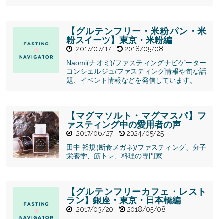
" alt="【絶品
バンコクレス
トラン】タイ
ラオイェー
【グルテンフリー・米粉パン・米
料理写真有">
粉スイーツ】東京・米粉編
2017/07/17
2018/05/08
Naomi(ナオミ)/ファスティングナビゲーター
コンシェルジュ/ファスティング情報や旬な話
題、イベント情報などを発信しています。
【マグマソルト・マグマスパ】フ
ァスティング中の愛用者の声
2017/06/27
2024/05/25
田中 裕規(断食メガネ)/ファスティング、分子
栄養学、筋トレ、料理の専門家
" alt="【マグ
マソルト・マ
グマスパ】フ
ァスティング
【グルテンフリーカフェ・レスト
中の愛用者の
ラン】銀座・東京・日本橋編
声">
2017/03/20
2018/05/08