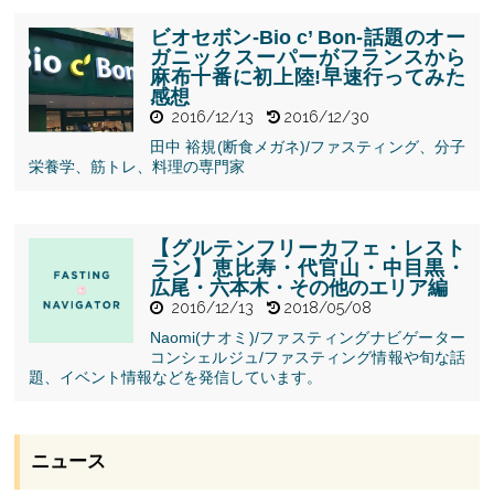
高める準備食
の食材・メニ
ビオセボン-Bio c’ Bon-話題のオー
ュー">
ガニックスーパーがフランスから
麻布十番に初上陸!早速行ってみた
感想
2016/12/13
2016/12/30
" alt="ビオセ
田中 裕規(断食メガネ)/ファスティング、分子
ボン-Bio c’
栄養学、筋トレ、料理の専門家
Bon-話題のオ
ーガニックス
ーパーがフラ
ンスから麻布
【グルテンフリーカフェ・レスト
十番に初上陸!
ラン】恵比寿・代官山・中目黒・
早速行ってみ
広尾・六本木・その他のエリア編
た感想">
2016/12/13
2018/05/08
Naomi(ナオミ)/ファスティングナビゲーター
コンシェルジュ/ファスティング情報や旬な話
題、イベント情報などを発信しています。
ニュース