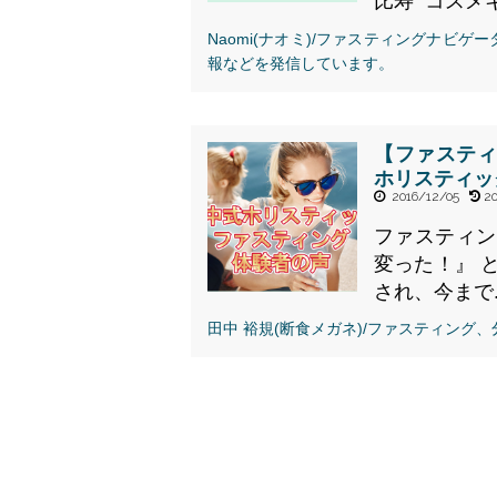
比寿 コスメキ.
Naomi(ナオミ)/ファスティングナビ
報などを発信しています。
【ファステ
ホリスティッ
2016/12/05
20
ファスティン
変った！』 
され、今まで..
" alt="【ファスティ
田中 裕規(断食メガネ)/ファスティング
ング後の変化 食生
活・食への考え方
①】田中式ホリステ
ィックファスティン
グ体験者の声・口コ
ミ">