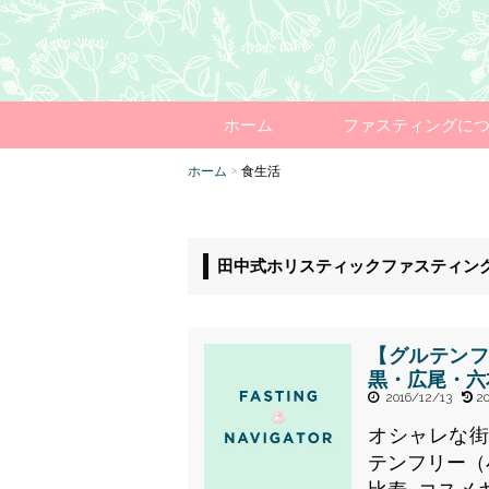
ホーム
ファスティングに
ホーム
食生活
>
田中式ホリスティックファスティン
【グルテン
黒・広尾・六
2016/12/13
20
オシャレな
テンフリー（