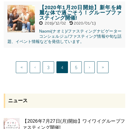
絞ろう！グル
ープファステ
【2020年1月20日開始】新年を綺
ィング開催!">
麗な体で過ごそう！グループファ
スティング開催!
2019/12/02
2020/01/13
Naomi(ナオミ)/ファスティングナビゲーター
" alt="【2020
コンシェルジュ/ファスティング情報や旬な話
年1月20日開
題、イベント情報などを発信しています。
始】新年を綺
麗な体で過ご
そう！グルー
プファスティ
«
‹
3
4
5
›
»
ング開催!">
ニュース
【2026年7月27日(月)開始】ワイワイグループフ
ァスティング開催!