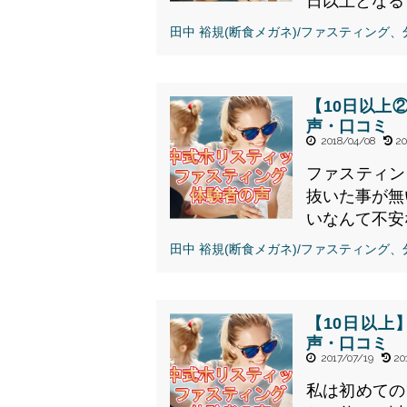
日以上となると
" alt="【10日以上
田中 裕規(断食メガネ)/ファスティング
③】田中式ホリステ
ィックファスティン
グ体験者の声・口コ
ミ">
【10日以上
声・口コミ
2018/04/08
20
ファスティン
抜いた事が無
いなんて不安な
" alt="【10日以上
田中 裕規(断食メガネ)/ファスティング
②】田中式ホリステ
ィックファスティン
グ体験者の声・口コ
ミ">
【10日以
声・口コミ
2017/07/19
20
私は初めての