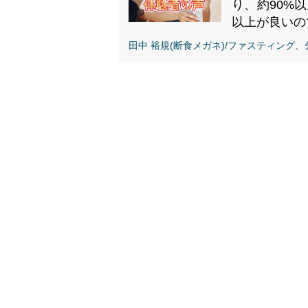
り、約90%
以上が良いので
" alt="【10日以上】
田中 裕規(断食メガネ)/ファスティング
田中式ホリスティッ
クファスティング体
験者の声・口コミ">