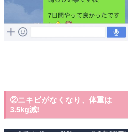
②ニキビがなくなり、体重は
3.5kg減!