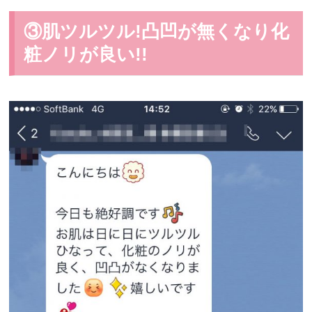
③肌ツルツル!凸凹が無くなり化
粧ノリが良い!!