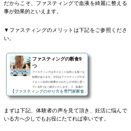
だからこそ、ファスティングで血液を綺麗に整える
事が効果的といえます。
▼ファスティングのメリットは下記をご参照くださ
い。
ファスティングの断食9
つ
ファスティングはダイエット以外にも様々な
効果があります。今日はファスティングのダ
イエット以外の効果からわたしが大切と思っ
ている9つをご紹介いたします。 1 血液の
【ファスティングのやり方を専門家断食メガネ田中が教えます】
浄化血液が綺麗になることで、細胞の働きが
健康になります。血液検査に不安がある方に
おすすめです 2 細胞の大掃除とデトックス
細胞内の老廃物の排泄を促し、細胞を健康に
まずは下記、体験者の声を見て頂き、妊活に悩んで
整えます。疲れやすい方におすすめです 3
ミトコンドリア機能の改善ミトコンドリアは
いる方へ少しでもお役にたてれば幸いです。
体内のエネルギー発電所。ミトコンドリアが
元気になることで代謝の向上や細胞の修復、