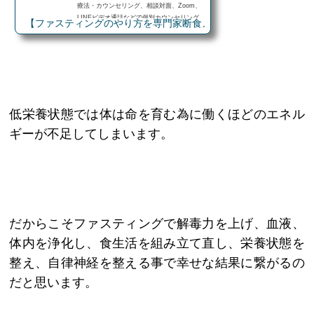
療法・カウンセリング、相談対面、Zoom、
LINEビデオ通話などで個別カウンセリング
【ファスティングのやり方を専門家断食メガネ田中が教えます】
を行っています。 ファスティングをやりた
いけどまずは相談したい ファスティングの
アドバイスが欲しい ファスティングについ
て質問したい ファスティングについてもっ
と詳しく知りたい ミネラルダイエットを知
りたい ダイエットに効果的な食事法を知り
たい 自分に合った食事法を知りたい サプリ
低栄養状態では体は命を育む為に働くほどのエネル
メントの選び方、飲み方を知りたい 筋肉を
増やしたい、食事法を知りたい スポーツパ
ギーが不足してしまいます。
フォーマンスを上げたい 体調・...
だからこそファスティングで解毒力を上げ、血液、
体内を浄化し、食生活を組み立て直し、栄養状態を
整え、自律神経を整える事で幸せな結果に繋がるの
だと思います。