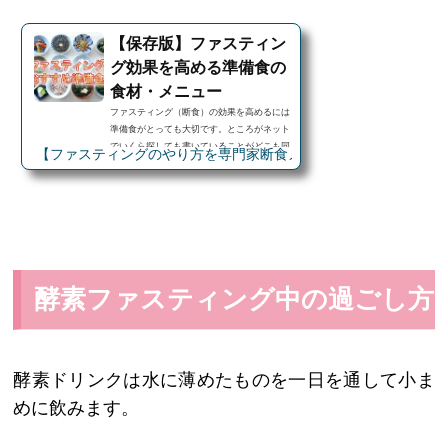
【保存版】ファスティン
グ効果を高める準備食の
食材・メニュー
ファスティング（断食）の効果を高めるには
準備食がとっても大切です。ところがネット
でいくら探しても書いていることがどこも同
【ファスティングのやり方を専門家断食メガネ田中が教えます】
じで、なぜ大切なのか深く、詳しく説明した
サイトはなかなか見つけられないと思いま
す。 そこで、ファスティングと分子栄養学
の専門家である『断食メガネ田中さん』に準
備食がなぜ大切なのか、何を食べれば良いの
かインタビューしましたのでぜひファスティ
ングを行う際の参考にして頂ければと思いま
す。正しい知識、正しい準備食でより良いフ
酵素ファスティング中の過ごし方
ァスティングを過ごして頂けましたら幸いで
す。Naomi ...
酵素ドリンクは水に薄めたものを一日を通して小ま
めに飲みます。