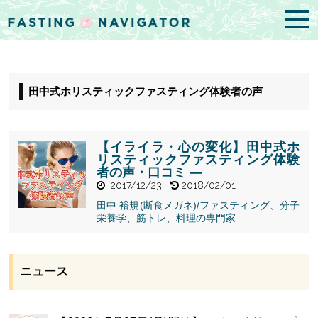
田中式ホリスティックファスティング体験者の声
【イライラ・心の変化】田中式ホ
リスティックファスティング体験
者の声・口コミ —
2017/12/23
2018/02/01
田中 裕規(断食メガネ)/ファスティング、分子
" alt="【イラ
栄養学、筋トレ、料理の専門家
イラ・心の変
化】田中式ホ
リスティック
ファスティン
ニュース
グ体験者の
声・口コミ
—">