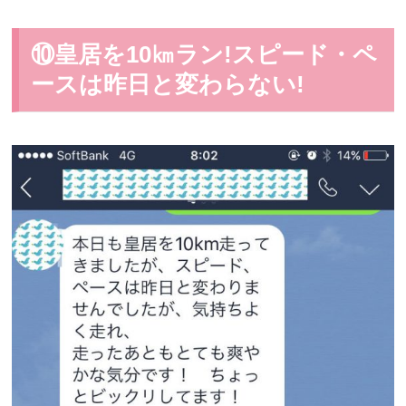
⑩皇居を10㎞ラン!スピード・ペ
ースは昨日と変わらない!