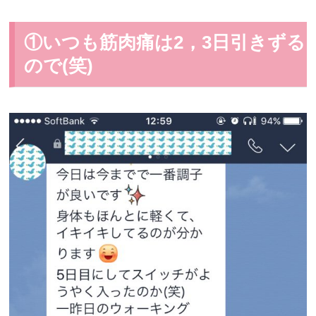
①いつも筋肉痛は2，3日引きずる
ので(笑)