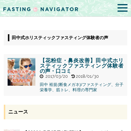
田中式ホリスティックファスティング体験者の声
【花粉症・鼻炎改善】田中式ホリ
スティックファスティング体験者
の声・口コミ
2017/03/20
2018/01/30
田中 裕規(断食メガネ)/ファスティング、分子
" alt="【花粉
栄養学、筋トレ、料理の専門家
症・鼻炎改
善】田中式ホ
リスティック
ファスティン
ニュース
グ体験者の
声・口コミ">