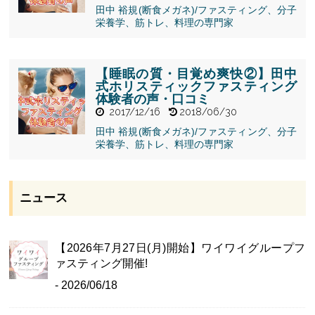
田中 裕規(断食メガネ)/ファスティング、分子
" alt="【睡眠
栄養学、筋トレ、料理の専門家
の質・目覚め
爽快④】田中
式ホリスティ
ックファステ
【睡眠の質・目覚め爽快②】田中
ィング体験者
式ホリスティックファスティング
の声・口コ
体験者の声・口コミ
ミ">
2017/12/16
2018/06/30
田中 裕規(断食メガネ)/ファスティング、分子
" alt="【睡眠
栄養学、筋トレ、料理の専門家
の質・目覚め
爽快②】田中
式ホリスティ
ックファステ
ニュース
ィング体験者
の声・口コ
ミ">
【2026年7月27日(月)開始】ワイワイグループフ
ァスティング開催!
- 2026/06/18