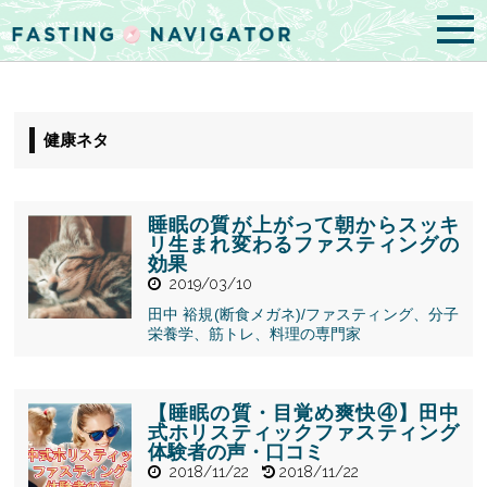
健康ネタ
睡眠の質が上がって朝からスッキ
リ生まれ変わるファスティングの
効果
2019/03/10
田中 裕規(断食メガネ)/ファスティング、分子
" alt="睡眠の
栄養学、筋トレ、料理の専門家
質が上がって
朝からスッキ
リ生まれ変わ
るファスティ
【睡眠の質・目覚め爽快④】田中
ングの効果">
式ホリスティックファスティング
体験者の声・口コミ
2018/11/22
2018/11/22