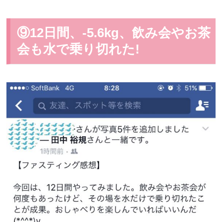
⑨12日間、-5.6kg、飲み会やお茶
会も水で乗り切れた!